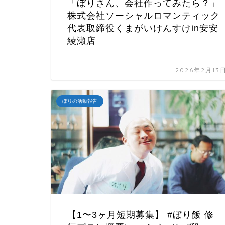
「ぼりさん、会社作ってみたら？」
株式会社ソーシャルロマンティック
代表取締役くまがいけんすけin安安
綾瀬店
2026年2月13
ぼりの活動報告
【1〜3ヶ月短期募集】 #ぼり飯 修