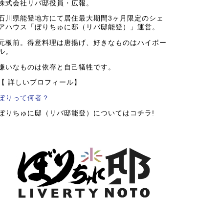
株式会社リバ邸役員・広報。
石川県能登地方にて居住最大期間3ヶ月限定のシェ
アハウス「ぼりちゅに邸（リバ邸能登）」運営。
元板前。得意料理は唐揚げ、好きなものはハイボー
ル。
嫌いなものは依存と自己犠牲です。
【 詳しいプロフィール】
ぼりって何者？
ぼりちゅに邸（リバ邸能登）についてはコチラ!