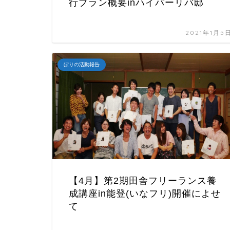
行プラン概要inハイパーリバ邸
2021年1月5
ぼりの活動報告
【4月】第2期田舎フリーランス養
成講座in能登(いなフリ)開催によせ
て