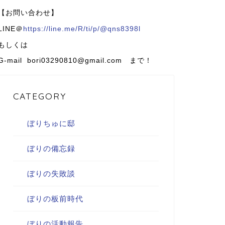
【お問い合わせ】
LINE＠
https://line.me/R/ti/p/@qns8398l
もしくは
G-mail bori03290810@gmail.com まで！
CATEGORY
ぼりちゅに邸
ぼりの備忘録
ぼりの失敗談
ぼりの板前時代
ぼりの活動報告