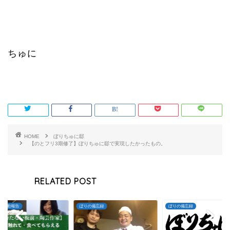
ちゅに
HOME
ぼりちゅに邸
【のとフリ3期修了】ぼりちゅに邸で実現したかったもの。
RELATED POST
の活動報告
ぼりの備忘録
ぼりの備忘録