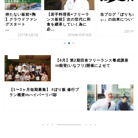
店を持たない板前×陶
【若手料理長×フリーラ
当ブログ「ぼりちゅ
作家】クラウドファン
ンス板前】次の世代に和
ぃ」の由来について
ィングスタート
食を継承していく為に
！...
必...
2017年
2017年3月1日
2016年10月16日
【4月】第2期田舎フリーランス養成講座
in能登(いなフリ)開催によせて
【1〜3ヶ月短期募集】 #ぼり飯 修行プ
ラン概要inハイパーリバ邸