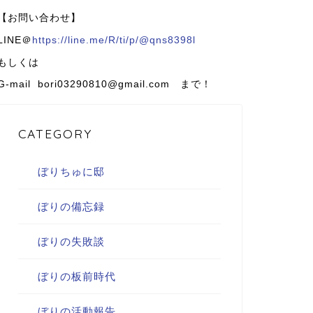
【お問い合わせ】
LINE＠
https://line.me/R/ti/p/@qns8398l
もしくは
G-mail bori03290810@gmail.com まで！
CATEGORY
ぼりちゅに邸
ぼりの備忘録
ぼりの失敗談
ぼりの板前時代
ぼりの活動報告