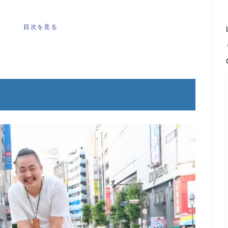
じ
[
]
目次を見る