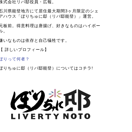
株式会社リバ邸役員・広報。
石川県能登地方にて居住最大期間3ヶ月限定のシェ
アハウス「ぼりちゅに邸（リバ邸能登）」運営。
元板前。得意料理は唐揚げ、好きなものはハイボー
ル。
嫌いなものは依存と自己犠牲です。
【 詳しいプロフィール】
ぼりって何者？
ぼりちゅに邸（リバ邸能登）についてはコチラ!