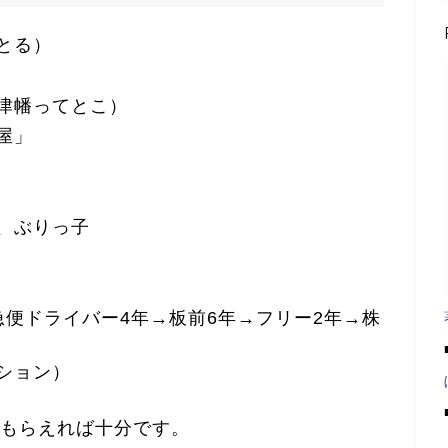
とる）
津幡ってとこ）
屋」
、ぶりっ子
急便ドライバー4年→板前6年→フリー2年→株
ション）
てもらえれば十分です。