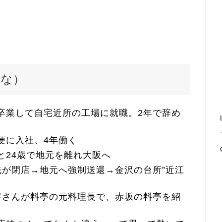
的な）
を卒業して自宅近所の工場に就職。2年で辞め
急便に入社、4年働く
」と24歳で地元を離れ大阪へ
行先が閉店→地元へ強制送還→金沢の台所”近江
お客さんが料亭の元料理長で、赤坂の料亭を紹