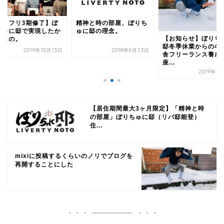
のとフリ3期修了】ぼ
精神と時の部屋、ぼりち
ちゅに邸で実現したか
ゅに邸の理念。
【お知らせ】ぼりち
たもの。
邸冬季休業からの4
2019年10月13日
2018年6月23日
舎フリーランス養成
座...
2019年1
【居住期間最大3ヶ月限定】「精神と時
の部屋」ぼりちゅに邸（リバ邸能登）
住...
mixiに投稿するくらいのノリでブログを
再開することにした