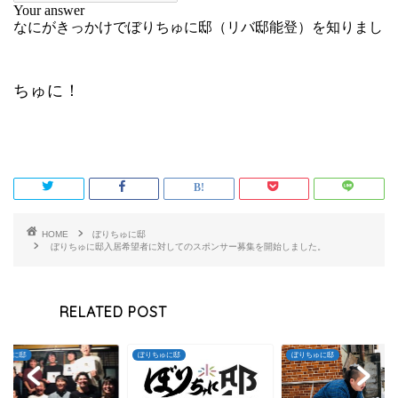
ちゅに！
HOME
ぼりちゅに邸
ぼりちゅに邸入居希望者に対してのスポンサー募集を開始しました。
RELATED POST
ちゅに邸
ぼりちゅに邸
ぼりちゅに邸