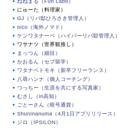
ねねまる（Fun Labo）
にゅーた（料理家）
GJ（リバ邸ひろさき管理人）
nico（海外ノマド）
ケンワタナーベ（ハイパーリバ邸管理人）
ワサナツ（世界観推し）
まっつん（細目）
かおるん（セブ留学）
ワタナベトモキ（新卒フリーランス）
八尋ハンナ（個人コーチング）
つっちー（生涯を共にする写真家）
むさし（in高知）
ごとーさん（暗号通貨）
ShunInanuma（4月1日アプリリリース）
ジロ（IPSILON）