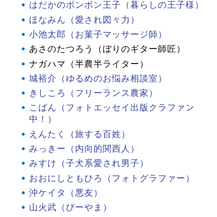
はだかのボンボン王子（暮らしの王子様）
ほなみん（愛され図々力）
小池太郎（お菓子マッサージ師）
あさのたつろう（ぼりのギター師匠）
ナガハマ（半農半ライター）
城裕介（ゆるめのお悩み相談室）
きしころ（フリーランス農家）
こばん（フォトエッセイ出版クラファン
中！）
えんたく（旅する百姓）
みっきー（内向的関西人）
みすけ（子犬系愛され男子）
おおにしともひろ（フォトグラファー）
沖ケイタ（悪友）
山火武（びーやま）