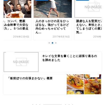
迎会、コンパ、懇親
人のきっかけの足をひっ
謙虚な人を堅実だと
。飲み会幹事で大切な
ぱるな。強がってるけど
えない。卑怯とさえ
仕事力」。５つの要点
内心めっちゃビビって
てしまうぼくの素直
.
ん...
気...
2016年2月4日
2017年8月16日
2016年1
キレイな文章を書くことに頑張り過るの
を諦めました
「板前ぼりの出張まかない」概要