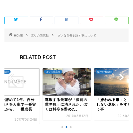
HOME
ぼりの備忘録
ダメな自分を許す事について
RELATED POST
の備忘録
ぼりの備忘録
ぼりの備忘録
事を辞めて1年。自分
尊敬する先輩が「板前の
「嫌われる事」と「
無力さを人生で一番実
世界観」に消された、ぼ
しない選択」をする
したから、一番成長
くは料亭を辞めた。
う事
.
2017年5月12日
2016年5
2017年5月24日