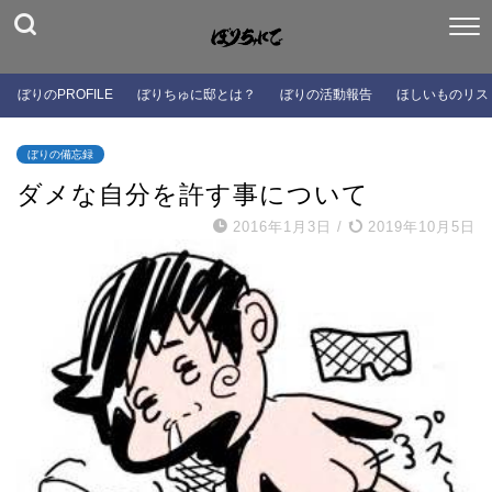
ぼりのPROFILE
ぼりちゅに邸とは？
ぼりの活動報告
ほしいものリス
ぼりの備忘録
ダメな自分を許す事について
2016年1月3日
/
2019年10月5日