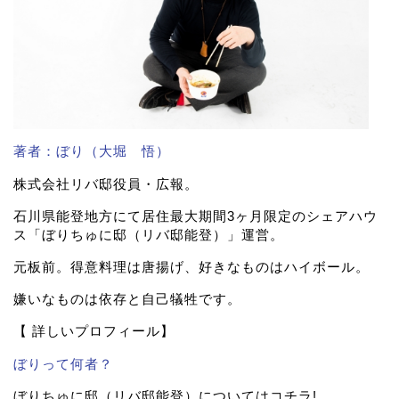
著者：ぼり（大堀 悟）
株式会社リバ邸役員・広報。
石川県能登地方にて居住最大期間3ヶ月限定のシェアハウ
ス「ぼりちゅに邸（リバ邸能登）」運営。
元板前。得意料理は唐揚げ、好きなものはハイボール。
嫌いなものは依存と自己犠牲です。
【 詳しいプロフィール】
ぼりって何者？
ぼりちゅに邸（リバ邸能登）についてはコチラ!