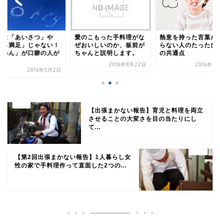
罪は「あいさつ」や
愛のこもった手料理がな
熱意を持った言葉が
自己満足」じゃない！
ぜおいしいのか、板前が
らない人のたったひ
ごめん」が口癖の人が
ちゃんと説明します。
の共通点
.
2016年8月22日
2016年3
2016年5月2日
【出張まかない報告】育児と料理を両立
させることの大変さを目の当たりにし
て...
【第2回出張まかない報告】1人暮らし女
性の家で手料理作って直面した2つの...