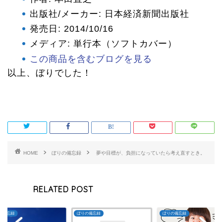
出版社/メーカー:
日本経済新聞出版社
発売日:
2014/10/16
メディア:
単行本（ソフトカバー）
この商品を含むブログを見る
以上、ぼりでした！
HOME
ぼりの備忘録
夢や目標が、負担になっていたら考え直すとき。
RELATED POST
の備忘録
ぼりの備忘録
ぼりの備忘録