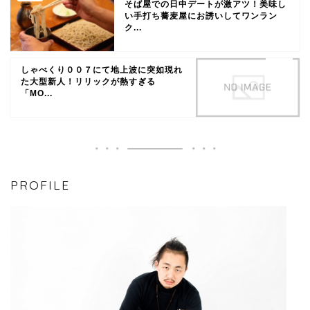
そば屋での日中デートが激アツ！美味し
い手打ち蕎麦屋にお誘いしてワンラン
ク...
しゃべくり００７にて地上波に突如現れ
た大型新人！リリックが熱すぎる
「MO...
PROFILE