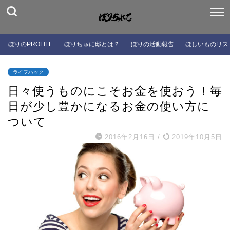
ぼりのPROFILE
ぼりちゅに邸とは？
ぼりの活動報告
ほしいものリス
ライフハック
日々使うものにこそお金を使おう！毎
日が少し豊かになるお金の使い方に
ついて
2016年2月16日
/
2019年10月5日