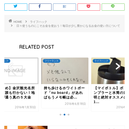
HOME
ライフハック
日々使うものにこそお金を使おう！毎日が少し豊かになるお金の使い方について
RELATED POST
ーランス
ライフハック
ライフハック
ち歩けるホワイトボー
【マイボトル】ボトルタ
【まとめ】金沢観光
nu board」があれ
ンブラーと水筒の違い説
なんて誰も行かない
うメモ帳は必...
明と絶対オススメの各
元民が通う真の５大
1...
沢...
2016年6月18日
2016年3月1日
2016年1